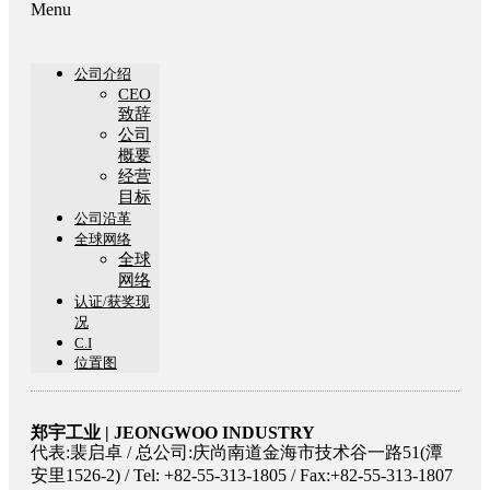
Menu
公司介绍
CEO
致辞
公司
概要
经营
目标
公司沿革
全球网络
全球
网络
认证/获奖现
况
C.I
位置图
郑宇工业 | JEONGWOO INDUSTRY
代表:裴启卓 / 总公司:庆尚南道金海市技术谷一路51(潭
安里1526-2) / Tel: +82-55-313-1805 / Fax:+82-55-313-1807