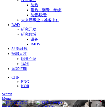
防热
耐热（沥青。绝缘)
防音/吸音
未来新事业（准备中）
R&D
研究开发
研究领域
设备
IMDS
品质/环境
招聘人才
职务介绍
福利
顾客咨询
CHN
ENG
KOR
Search
Menu