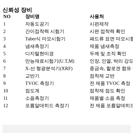
신뢰성 장비
NO
장비명
사용처
1
자동도공기
시편제작
2
간이접착력 시험기
시편 접착력 확인
3
Taber식 마모시험기
패드류 표면 마모시
4
냄새측정기
제품 냄새측정
5
디지털현미경
두께 및 조직 확인
6
만능재료시험기(U.T,M)
인장, 인열, 박리 강
7
X-선 형광분석기(XRF)
중금속, 할로겐 함유
8
교반기
점착제 교반
9
TVOC 측정기
전 제품 TVOC 측정
10
점도계
점착제 점도 확인
11
소음측정기
제품별 소음 측정
12
포름알데히드 측정기
전 제품 포름알데히