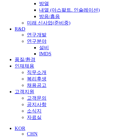
방열
내열 (아스팔트. 인슐레이션)
방음/흡음
미래 신사업(준비중)
R&D
연구개발
연구분야
설비
IMDS
품질/환경
인재채용
직무소개
복리후생
채용공고
고객지원
고객문의
공지사항
소식지
자료실
KOR
CHN